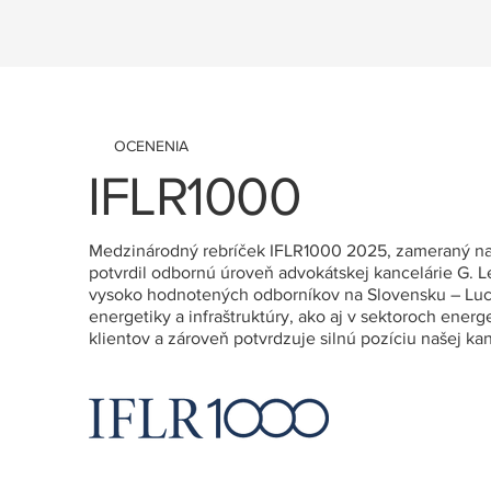
OCENENIA
IFLR1000
Medzinárodný rebríček IFLR1000 2025, zameraný na h
potvrdil odbornú úroveň advokátskej kancelárie G. 
vysoko hodnotených odborníkov na Slovensku – Luci
energetiky a infraštruktúry, ako aj v sektoroch ener
klientov a zároveň potvrdzuje silnú pozíciu našej k