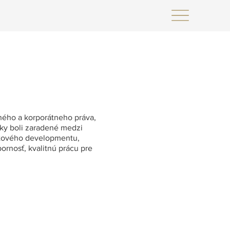
ného a korporátneho práva,
tky boli zaradené medzi
ktového developmentu,
ornosť, kvalitnú prácu pre