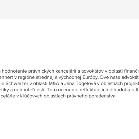
odnotenie právnických kancelárií a advokátov v oblasti finanč
Lehnert v regióne strednej a východnej Európy. Dve naše advoká
e Schweizer v oblasti M&A a Jana Tögelová v oblastiach proje
getiky a nehnuteľností. Toto ocenenie reflektuje ich dlhodobú odb
ancelárie v kľúčových oblastiach právneho poradenstva.