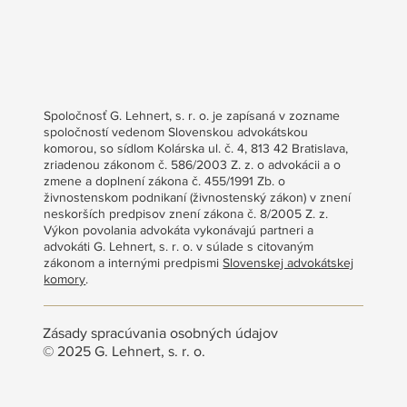
Spoločnosť G. Lehnert, s. r. o. je zapísaná v zozname
spoločností vedenom Slovenskou advokátskou
komorou, so sídlom Kolárska ul. č. 4, 813 42 Bratislava,
zriadenou zákonom č. 586/2003 Z. z. o advokácii a o
zmene a doplnení zákona č. 455/1991 Zb. o
živnostenskom podnikaní (živnostenský zákon) v znení
neskorších predpisov znení zákona č. 8/2005 Z. z.
Výkon povolania advokáta vykonávajú partneri a
advokáti G. Lehnert, s. r. o. v súlade s citovaným
zákonom a internými predpismi
Slovenskej advokátskej
komory
.
Zásady spracúvania osobných údajov
© 2025 G. Lehnert, s. r. o.