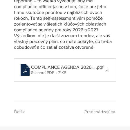
reporting – to všetko vyžaduje, aby mal
compliance officer jasno v tom, čo je pre jeho
firmu skutočne prioritou v najbližších dvoch
rokoch. Tento self-assessment vám pomôže
zorientovať sa v šiestich kľúčových oblastiach
compliance agendy pre roky 2026 a 2027.
Výsledkom nie je ďalší zoznam trendov, ale váš
vlastný pracovný plán: čo máte pokryté, čo treba
dobudovať a čo zatiaľ zostáva otvorené.
COMPLIANCE AGENDA 2026/2027: SELF­ ‑AS
.pdf
Stiahnuť PDF • 71KB
Ďalšia
Predchádzajúca