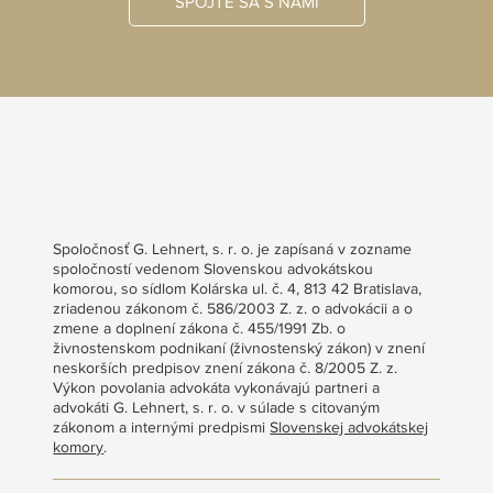
SPOJTE SA S NAMI
Spoločnosť G. Lehnert, s. r. o. je zapísaná v zozname
spoločností vedenom Slovenskou advokátskou
komorou, so sídlom Kolárska ul. č. 4, 813 42 Bratislava,
zriadenou zákonom č. 586/2003 Z. z. o advokácii a o
zmene a doplnení zákona č. 455/1991 Zb. o
živnostenskom podnikaní (živnostenský zákon) v znení
neskorších predpisov znení zákona č. 8/2005 Z. z.
Výkon povolania advokáta vykonávajú partneri a
advokáti G. Lehnert, s. r. o. v súlade s citovaným
zákonom a internými predpismi
Slovenskej advokátskej
komory
.