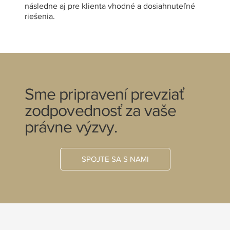
následne aj pre klienta vhodné a dosiahnuteľné
riešenia.
Sme pripravení prevziať
zodpovednosť za vaše
právne výzvy.
SPOJTE SA S NAMI