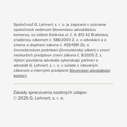
Spoločnosť G. Lehnert, s. r. o. je zapísaná v zozname
spoločností vedenom Slovenskou advokátskou
komorou, so sídlom Kolárska ul. č. 4, 813 42 Bratislava,
zriadenou zákonom č. 586/2003 Z. z. o advokácii a o
zmene a doplnení zákona č. 455/1991 Zb. o
živnostenskom podnikaní (živnostenský zákon) v znení
neskorších predpisov znení zákona č. 8/2005 Z. z.
Výkon povolania advokáta vykonávajú partneri a
advokáti G. Lehnert, s. r. o. v súlade s citovaným
zákonom a internými predpismi
Slovenskej advokátskej
komory
.
Zásady spracúvania osobných údajov
© 2025 G. Lehnert, s. r. o.