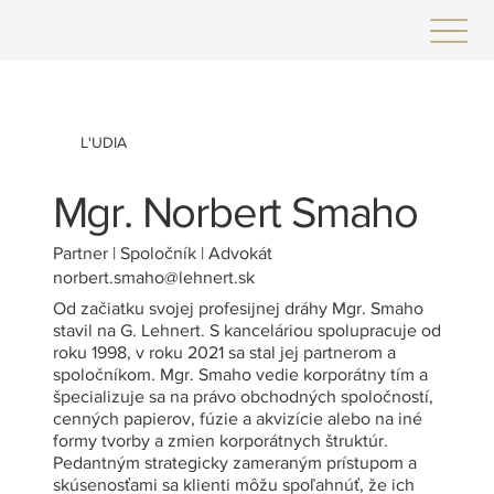
L'UDIA
Mgr. Norbert Smaho
Partner | Spoločník | Advokát
norbert.smaho@lehnert.sk
Od začiatku svojej profesijnej dráhy Mgr. Smaho
stavil na G. Lehnert. S kanceláriou spolupracuje od
roku 1998, v roku 2021 sa stal jej partnerom a
spoločníkom. Mgr. Smaho vedie korporátny tím a
špecializuje sa na právo obchodných spoločností,
cenných papierov, fúzie a akvizície alebo na iné
formy tvorby a zmien korporátnych štruktúr.
Pedantným strategicky zameraným prístupom a
skúsenosťami sa klienti môžu spoľahnúť, že ich