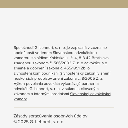
Spoločnosť G. Lehnert, s. r. o. je zapísaná v zozname
spoločností vedenom Slovenskou advokátskou
komorou, so sídlom Kolárska ul. č. 4, 813 42 Bratislava,
zriadenou zákonom č. 586/2003 Z. z. o advokácii a o
zmene a doplnení zákona č. 455/1991 Zb. o
živnostenskom podnikaní (živnostenský zákon) v znení
neskorších predpisov znení zákona č. 8/2005 Z. z.
Výkon povolania advokáta vykonávajú partneri a
advokáti G. Lehnert, s. r. o. v súlade s citovaným
zákonom a internými predpismi
Slovenskej advokátskej
komory
.
Zásady spracúvania osobných údajov
© 2025 G. Lehnert, s. r. o.