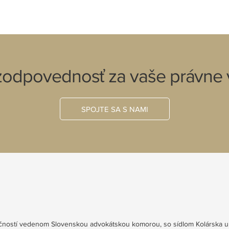
 zodpovednosť za vaše právne 
SPOJTE SA S NAMI
ločností vedenom Slovenskou advokátskou komorou, so sídlom Kolárska ul