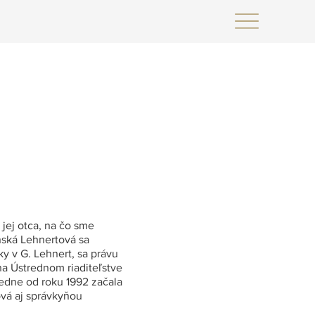
jej otca, na čo sme
nská Lehnertová sa
y v G. Lehnert, sa právu
na Ústrednom riaditeľstve
edne od roku 1992 začala
vá aj správkyňou