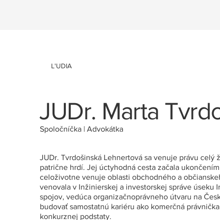
L'UDIA
JUDr. Marta Tvrd
Spoločníčka | Advokátka
JUDr. Tvrdošinská Lehnertová sa venuje právu celý ž
patrične hrdí. Jej úctyhodná cesta začala ukončením 
celoživotne venuje oblasti obchodného a občianskeh
venovala v Inžinierskej a investorskej správe úseku 
spojov, vedúca organizačnoprávneho útvaru na Česk
budovať samostatnú kariéru ako komerčná právnička 
konkurznej podstaty.