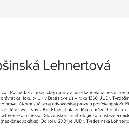
ošinská Lehnertová
ivot. Pochádza z právnickej rodiny a naša kancelária nesie meno 
právnickej fakulty UK v Bratislave už v roku 1968. JUDr. Tvrdoši
o práva. Okrem súčasnej advokátskej praxe a pozície spoločníčk
Investičnej výstavby v Bratislave, bola vedúcou právneho útvaru 
oslovenskom (neskôr Slovenskom) metrologickom ústave a násl
(neskôr advokátka). Od roku 2001 je JUDr. Tvrdošinská Lehnerto