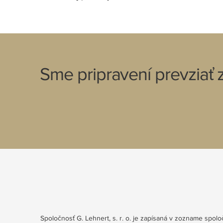
Sme pripravení prevziať
Spoločnosť G. Lehnert, s. r. o. je zapísaná v zozname spo