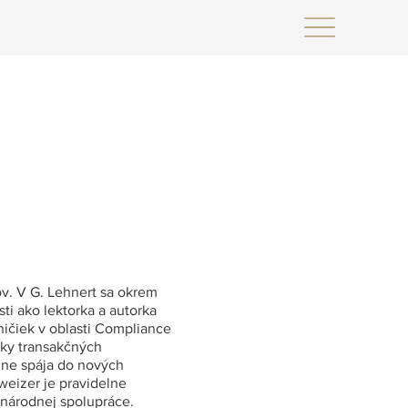
ov. V G. Lehnert sa okrem
i ako lektorka a autorka
ničiek v oblasti Compliance
cky transakčných
edne spája do nových
weizer je pravidelne
národnej spolupráce.