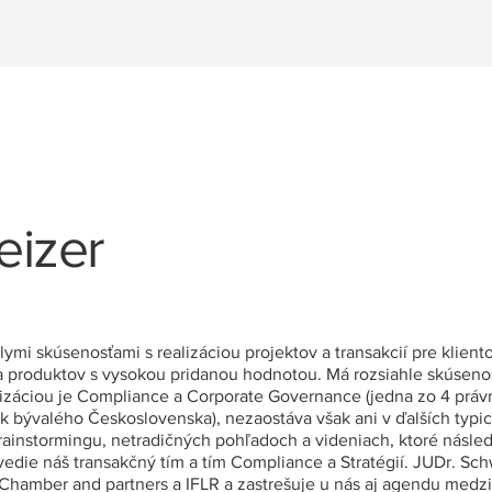
eizer
mi skúsenosťami s realizáciou projektov a transakcií pre klient
 produktov s vysokou pridanou hodnotou. Má rozsiahle skúsenost
lizáciou je Compliance a Corporate Governance (jedna zo 4 práv
 bývalého Československa), nezaostáva však ani v ďalších typi
 brainstormingu, netradičných pohľadoch a videniach, ktoré násl
 vedie náš transakčný tím a tím Compliance a Stratégií. JUDr. Sch
amber and partners a IFLR a zastrešuje u nás aj agendu medzi