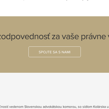
 zodpovednosť za vaše právne 
SPOJTE SA S NAMI
ločností vedenom Slovenskou advokátskou komorou, so sídlom Kolárska ul