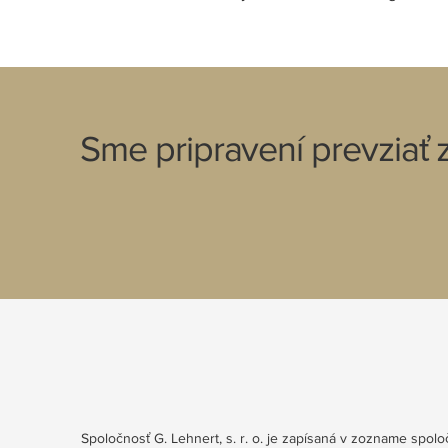
Sme pripravení prevziať
Spoločnosť G. Lehnert, s. r. o. je zapísaná v zozname spo