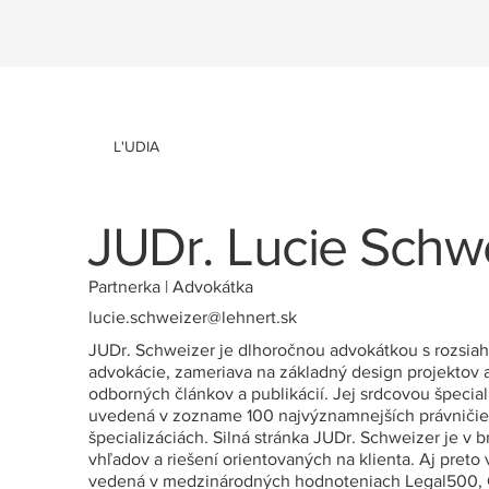
L'UDIA
JUDr. Lucie Schw
Partnerka | Advokátka
lucie.schweizer@lehnert.sk
JUDr. Schweizer je dlhoročnou advokátkou s rozsiahly
advokácie, zameriava na základný design projektov a
odborných článkov a publikácií. Jej srdcovou špecia
uvedená v zozname 100 najvýznamnejších právničiek
špecializáciách. Silná stránka JUDr. Schweizer je v
vhľadov a riešení orientovaných na klienta. Aj preto
vedená v medzinárodných hodnoteniach Legal500, Ch