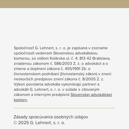
Spoločnosť G. Lehnert, s. r. o. je zapísaná v zozname
spoločností vedenom Slovenskou advokátskou
komorou, so sídlom Kolárska ul. č. 4, 813 42 Bratislava,
zriadenou zákonom č. 586/2003 Z. z. o advokácii a o
zmene a doplnení zákona č. 455/1991 Zb. o
živnostenskom podnikaní (živnostenský zákon) v znení
neskorších predpisov znení zákona č. 8/2005 Z. z.
Výkon povolania advokáta vykonávajú partneri a
advokáti G. Lehnert, s. r. o. v súlade s citovaným
zákonom a internými predpismi
Slovenskej advokátskej
komory
.
Zásady spracúvania osobných údajov
© 2025 G. Lehnert, s. r. o.