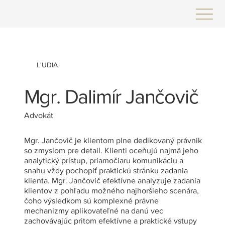
L'UDIA
Mgr. Dalimír Jančovič
Advokát
Mgr. Jančovič je klientom plne dedikovaný právnik
so zmyslom pre detail. Klienti oceňujú najmä jeho
analytický prístup, priamočiaru komunikáciu a
snahu vždy pochopiť praktickú stránku zadania
klienta. Mgr. Jančovič efektívne analyzuje zadania
klientov z pohľadu možného najhoršieho scenára,
čoho výsledkom sú komplexné právne
mechanizmy aplikovateľné na danú vec
zachovávajúc pritom efektívne a praktické vstupy