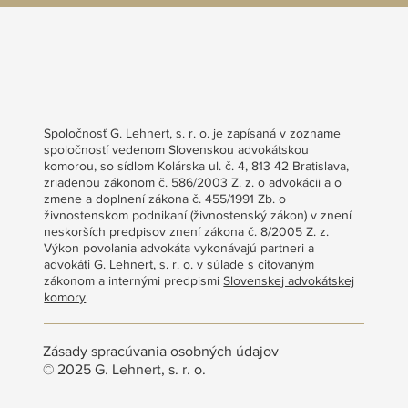
Spoločnosť G. Lehnert, s. r. o. je zapísaná v zozname
spoločností vedenom Slovenskou advokátskou
komorou, so sídlom Kolárska ul. č. 4, 813 42 Bratislava,
zriadenou zákonom č. 586/2003 Z. z. o advokácii a o
zmene a doplnení zákona č. 455/1991 Zb. o
živnostenskom podnikaní (živnostenský zákon) v znení
neskorších predpisov znení zákona č. 8/2005 Z. z.
Výkon povolania advokáta vykonávajú partneri a
advokáti G. Lehnert, s. r. o. v súlade s citovaným
zákonom a internými predpismi
Slovenskej advokátskej
komory
.
Zásady spracúvania osobných údajov
© 2025 G. Lehnert, s. r. o.