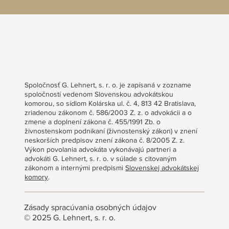
Spoločnosť G. Lehnert, s. r. o. je zapísaná v zozname
spoločností vedenom Slovenskou advokátskou
komorou, so sídlom Kolárska ul. č. 4, 813 42 Bratislava,
zriadenou zákonom č. 586/2003 Z. z. o advokácii a o
zmene a doplnení zákona č. 455/1991 Zb. o
živnostenskom podnikaní (živnostenský zákon) v znení
neskorších predpisov znení zákona č. 8/2005 Z. z.
Výkon povolania advokáta vykonávajú partneri a
advokáti G. Lehnert, s. r. o. v súlade s citovaným
zákonom a internými predpismi
Slovenskej advokátskej
komory
.
Zásady spracúvania osobných údajov
© 2025 G. Lehnert, s. r. o.