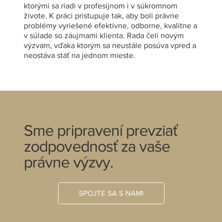
ktorými sa riadi v profesijnom i v súkromnom
živote. K práci pristupuje tak, aby boli právne
problémy vyriešené efektívne, odborne, kvalitne a
v súlade so záujmami klienta. Rada čelí novým
výzvam, vďaka ktorým sa neustále posúva vpred a
neostáva stáť na jednom mieste.
Sme pripravení prevziať
zodpovednosť za vaše
právne výzvy.
SPOJTE SA S NAMI