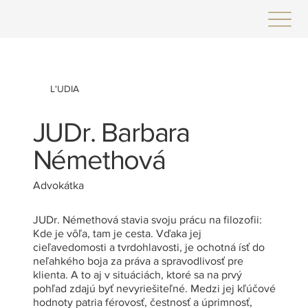
L'UDIA
JUDr. Barbara
Némethová
Advokátka
JUDr. Némethová stavia svoju prácu na filozofii:
Kde je vôľa, tam je cesta. Vďaka jej
cieľavedomosti a tvrdohlavosti, je ochotná ísť do
neľahkého boja za práva a spravodlivosť pre
klienta. A to aj v situáciách, ktoré sa na prvý
pohľad zdajú byť nevyriešiteľné. Medzi jej kľúčové
hodnoty patria férovosť, čestnosť a úprimnosť,