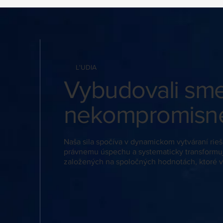
L'UDIA
Vybudovali sme 
nekompromisné
​Naša sila spočíva v dynamickom vytváraní ri
právnemu úspechu a systematicky transformuj
založených na spoločných hodnotách, ktoré v
Mgr. Igor Schweizer
Managing partner | Spoločník | Advokát