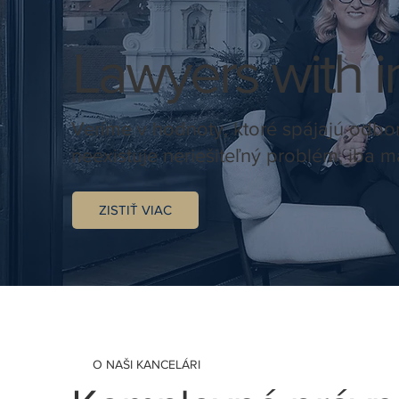
Lawyers with in
Veríme v hodnoty, ktoré spájajú odbor
neexistuje neriešiteľný problém, iba má
ZISTIŤ VIAC
O NAŠI KANCELÁRI