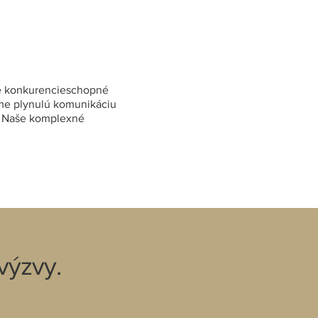
me konkurencieschopné
eme plynulú komunikáciu
. Naše komplexné
výzvy.