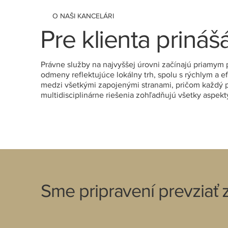
O NAŠI KANCELÁRI
Pre klienta priná
​Právne služby na najvyššej úrovni začínajú priam
odmeny reflektujúce lokálny trh, spolu s rýchlym a
medzi všetkými zapojenými stranami, pričom každý
multidisciplinárne riešenia zohľadňujú všetky aspekt
Sme pripravení prevziať