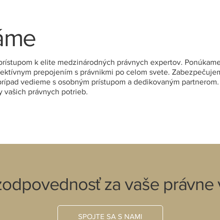
šáme
ym prístupom k elite medzinárodných právnych expertov. Ponúka
 efektívnym prepojením s právnikmi po celom svete. Zabezpečuj
 prípad vedieme s osobným prístupom a dedikovaným partnerom
y vašich právnych potrieb.
 zodpovednosť za vaše právne 
SPOJTE SA S NAMI