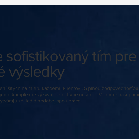
sofistikovaný tím pre
 výsledky
ešení šitých na mieru každému klientovi. S plnou zodpovednosťo
eme komplexné výzvy na efektívne riešenia. V centre našej prá
ytvárajú základ dlhodobej spolupráce.
JUDr. Mikuláš Trstenský, CSc.
JUDr.
Spoločník | Advokát
Zaklada