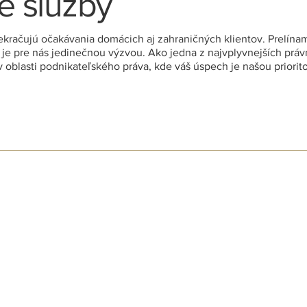
e služby
prekračujú očakávania domácich aj zahraničných klientov. Prelín
je pre nás jedinečnou výzvou. Ako jedna z najvplyvnejších právn
 oblasti podnikateľského práva, kde váš úspech je našou priorit
Arbitráž & riešenie sporov
Doprav
Vladimír Jakubička
Tomáš Lu