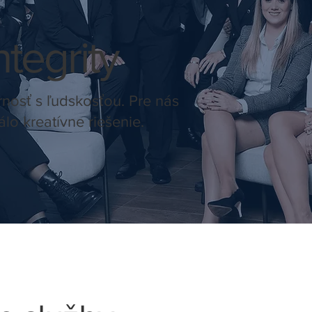
tegrity
nosť s ľudskosťou. Pre nás
lo kreatívne riešenie.