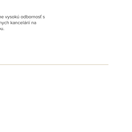
ame vysokú odbornosť s
ych kancelárií na
ou.
né právo
ščoň