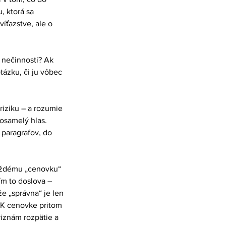
 ktorá sa 
íťazstve, ale o 
 nečinnosti? Ak 
tázku, či ju vôbec 
riziku – a rozumie 
 osamelý hlas.
 paragrafov, do 
každému „cenovku“ 
ím to doslova – 
e „správna“ je len 
. K cenovke pritom 
riznám rozpätie a 