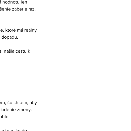
á hodnotu len 
šenie zaberie raz, 
e, ktoré má reálny 
o dopadu, 
.
i našla cestu k 
tým, čo chcem, aby 
 riadenie zmeny: 
ohlo.
 v tom, čo do 