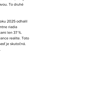
avou. To druhé 
roku 2025 odhalil 
ntne riadia 
ami len 37 %. 
iance realite. Toto 
asť je skutočná. 
.