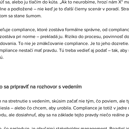
sa, alebo ju tlačím do kúta. „Ak to neurobíme, hrozí nám X“ m
lne a podložené – nie keď je to ďalší čierny scenár v poradí. Stra
tom sa stane šumom.
eľuje compliance, ktoré zostáva formálne správne, od complianc
zostáva pri norme – prekladá ju. Riziko do procesu, povinnosť d
dovania. To nie je zmäkčovanie compliance. Je to jeho dozretie
pliance nestačí mať pravdu. Tú treba vedieť aj podať – tak, aby s
ú.
o sa pripraviť na rozhovor s vedením
 na stretnutie s vedením, skúsim začať nie tým, čo poviem, ale 
niesla – alebo čo chcem, aby urobila. Compliance je totiž v jadre
vdu, ale dosiahnuť, aby sa na základe tejto pravdy niečo reálne p
o, čo nasleduje, je obyčajný stakeholder management. Rozdiel je