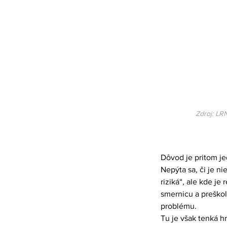
Zdroj: LR
Dôvod je pritom je
Nepýta sa, či je ni
riziká“, ale kde je
smernicu a preškol
problému.
Tu je však tenká hr