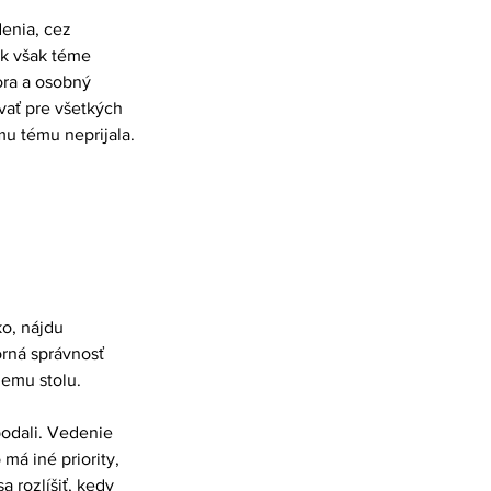
enia, cez 
k však téme 
ra a osobný 
vať pre všetkých 
u tému neprijala. 
o, nájdu 
orná správnosť 
iemu stolu.
podali. Vedenie 
á iné priority, 
 rozlíšiť, kedy 