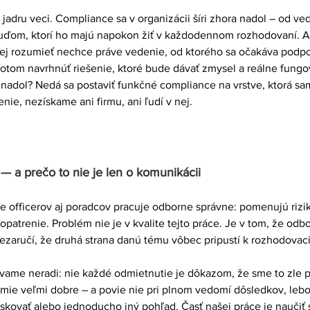
jadru veci. Compliance sa v organizácii šíri zhora nadol – od ved
uďom, ktorí ho majú napokon žiť v každodennom rozhodovaní. A
jej rozumieť nechce práve vedenie, od ktorého sa očakáva podpo
otom navrhnúť riešenie, ktoré bude dávať zmysel a reálne fungo
adol? Nedá sa postaviť funkčné compliance na vrstve, ktorá sam
ie, nezískame ani firmu, ani ľudí v nej.
 — a prečo to nie je len o komunikácii
 officerov aj poradcov pracuje odborne správne: pomenujú rizik
patrenie. Problém nie je v kvalite tejto práce. Je v tom, že odb
zaručí, že druhá strana danú tému vôbec pripustí k rozhodovac
návame neradi: nie každé odmietnutie je dôkazom, že sme to zle 
ie veľmi dobre – a povie nie pri plnom vedomí dôsledkov, lebo m
skovať alebo jednoducho iný pohľad. Časť našej práce je naučiť sa