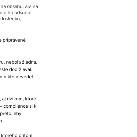
 na obsahu, ale na
enie ho odsunie
 dôsledku,
e pripravené 
u, nebola žiadna. 
ešte dodržiaval. 
en nikto nevedel 
aj rizikom, ktoré 
– compliance si k 
preto, aby 
tu.
 ktorého pritom 