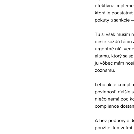
efektívna implement
ktorá je podstatná;
pokuty a sankcie –
Tu si však musím na
nesie každú tému ak
urgentné nič: vede
alarmu, ktorý sa s
ju vôbec mám nosiť
zoznamu.
Lebo ak je complia
povinnosť, ďalšie 
niečo nemá pod kon
compliance dostane
A bez podpory a dô
použije, len veľmi