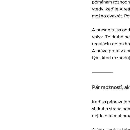
pomáham rozhodnúť 
vtedy, keď je X reá
možno dvakrát. Po
A presne tu sa odd
vplyv. To druhé ne
reguláciu do rozho
A práve preto v com
tým, ktorí rozhoduj
Pár možností, ak
Keď sa pripravujem
si druhá strana od
nejde o to mať pra
A áno – veľa z toh