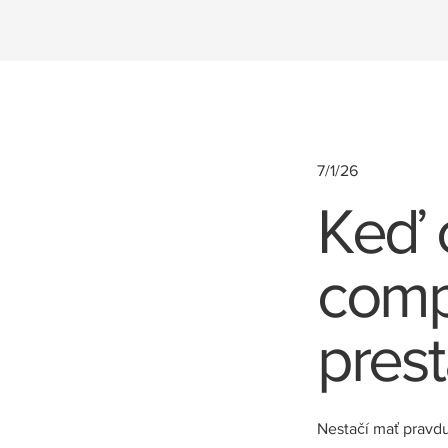
7/1/26
Keď 
comp
pres
Nestačí mať pravdu