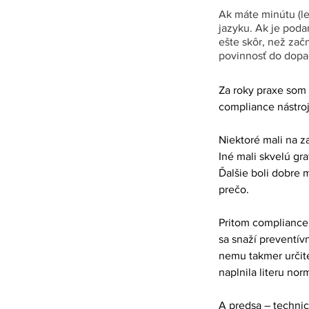
Ak máte minútu (le
jazyku. Ak je poda
ešte skôr, než zač
povinnosť do dopad
Za roky praxe som s
compliance nástroj
Niektoré mali na z
Iné mali skvelú gra
Ďalšie boli dobre 
prečo.
Pritom compliance 
sa snaží preventív
nemu takmer určite
naplnila literu no
A predsa – technic