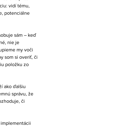
iu: vidí tému, 
e, potenciálne 
ôsobuje sám – keď 
é, nie je 
tupieme my voči 
 som si overiť, či 
šiu položku zo 
í ako ďalšiu 
emnú správu, že 
zhoduje, či 
 implementácii 