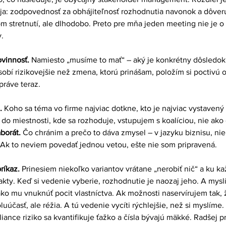
ja: zodpovednosť za obhájiteľnosť rozhodnutia navonok a dôveru,
 stretnutí, ale dlhodobo. Preto pre mňa jeden meeting nie je o v
.
vinnosť. 
Namiesto „musíme to mať“ – aký je konkrétny dôsledok
obí rizikovejšie než zmena, ktorú prinášam, položím si poctivú o
práve teraz.
. 
Koho sa téma vo firme najviac dotkne, kto je najviac vystavený 
do miestnosti, kde sa rozhoduje, vstupujem s koalíciou, nie ako
borát. 
Čo chránim a prečo to dáva zmysel – v jazyku biznisu, nie
. Ak to neviem povedať jednou vetou, ešte nie som pripravená.
ríkaz. 
Prinesiem niekoľko variantov vrátane „nerobiť nič“ a ku 
fakty. Keď si vedenie vyberie, rozhodnutie je naozaj jeho. A mysl
ako mu vnuknúť pocit vlastníctva. Ak možnosti naservírujem tak, ž
oluúčasť, ale réžia. A tú vedenie vycíti rýchlejšie, než si myslíme
iance riziko sa kvantifikuje ťažko a čísla bývajú mäkké. Radšej p