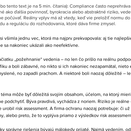
bo tento text je na 5 min. čítania): Compliance často neprehráva
né ako ďalšia povinnosť, byrokracia alebo abstraktné riziko, ved
ne počúvať. Reálny vplyv má až vtedy, keď vie preložiť normu do
u a reguláciu do rozhodovania, ktoré dáva firme zmysel.
i všimla jednu vec, ktorá ma najprv prekvapovala: aj tie najlepši
e sa nakoniec ukázali ako neefektívne.
ačiatku „požehnanie“ vedenia – no len čo prišlo na reálnu podpor
fiku a boli zábavné, no nikto si ich nakoniec nezapamätal, nieto 
myslené, no zapadli prachom. A niektoré boli naozaj dôležité – l
téma môže byť dôležitá svojím obsahom, účelom, na ktorý mieri, 
ne podchytiť. Býva pravdivá, vychádza z noriem. Riziko je reálne 
 urobil risk assessment. A firma ochranu naozaj potrebuje: či už 
rmy, alebo preto, že to vyplýva priamo z výsledkov risk assessmen
ky správne riešenia bývajú málokedy prijaté. Najmä vedením, od