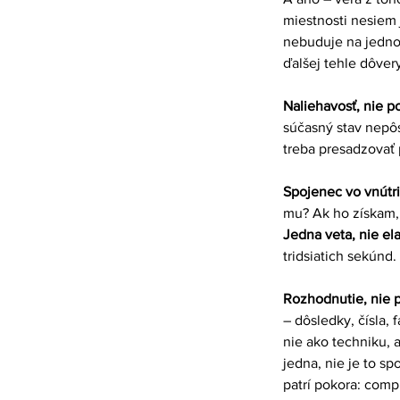
miestnosti nesiem 
nebuduje na jednom
ďalšej tehle dôvery
Naliehavosť, nie po
súčasný stav nepôs
treba presadzovať 
Spojenec vo vnútri
mu? Ak ho získam, 
Jedna veta, nie ela
tridsiatich sekúnd
Rozhodnutie, nie p
– dôsledky, čísla, 
nie ako techniku, 
jedna, nie je to sp
patrí pokora: compl