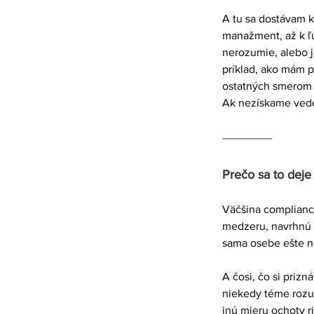
A tu sa dostávam k 
manažment, až k ľ
nerozumie, alebo 
príklad, ako mám p
ostatných smerom n
Ak nezískame veden
Prečo sa to deje
Väčšina compliance
medzeru, navrhnú o
sama osebe ešte ne
A čosi, čo si priz
niekedy téme rozum
inú mieru ochoty ri