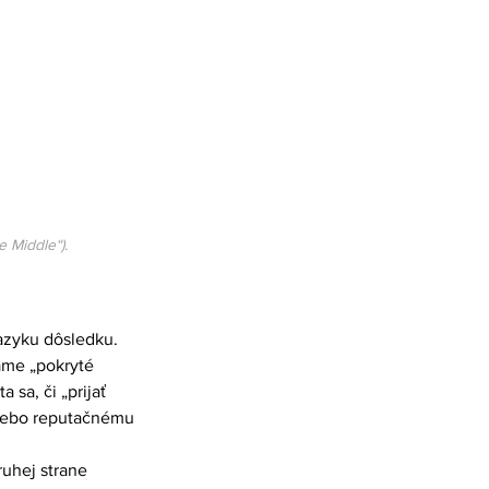
 Middle“).
azyku dôsledku. 
máme „pokryté 
 sa, či „prijať 
 alebo reputačnému 
ruhej strane 