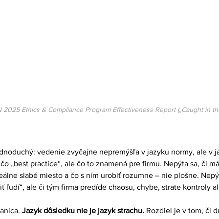
N 2025 Ethics & Compliance Program Effectiveness Report („Caught in the
dnoduchý: vedenie zvyčajne nepremýšľa v jazyku normy, ale v j
ečo „best practice“, ale čo to znamená pre firmu. Nepýta sa, či 
 reálne slabé miesto a čo s ním urobiť rozumne – nie plošne. Nepýta
iť ľudí“, ale či tým firma predíde chaosu, chybe, strate kontroly
anica. 
Jazyk dôsledku nie je jazyk strachu.
 Rozdiel je v tom, či d