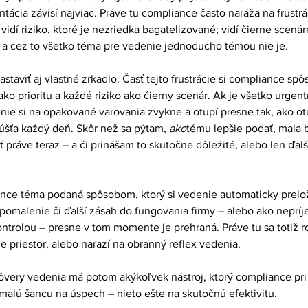
ácia závisí najviac. Práve tu compliance často naráža na frustrác
 vidí riziko, ktoré je nezriedka bagatelizované; vidí čierne scenár
 a cez to všetko téma pre vedenie jednoducho témou nie je.
staviť aj vlastné zrkadlo. Časť tejto frustrácie si compliance sp
o prioritu a každé riziko ako čierny scenár. Ak je všetko urgentn
nie si na opakované varovania zvykne a otupí presne tak, ako o
púšťa každý deň. Skôr než sa pýtam, 
ako
tému lepšie podať, mala by
 práve teraz – a či prinášam to skutočne dôležité, alebo len ďal
nce téma podaná spôsobom, ktorý si vedenie automaticky prelož
spomalenie či ďalší zásah do fungovania firmy – alebo ako nepríj
trolou – presne v tom momente je prehraná. Práve tu sa totiž ro
 priestor, alebo narazí na obranný reflex vedenia.
very vedenia má potom akýkoľvek nástroj, ktorý compliance pri
 malú šancu na úspech – nieto ešte na skutočnú efektivitu.