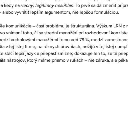
 a kedy na 
vecný, legitímny nesúhlas
. To prvé sa dá zmeniť prípr
– alebo vyvrátiť lepším argumentom, nie lepšou formuláciou.
štýle komunikácie – časť problému je štrukturálna. Výskum LRN z 
vo vnímaní toho, či sa strední manažéri pri rozhodovaní konziste
medzi vrcholovými manažérmi tomu verí 79 %, medzi zamestnanc
ia v tej istej firme, na rôznych úrovniach, nežijú v tej istej compl
e stačí lepší jazyk a priepasť zmizne; dokazuje len to, že tá priep
ála nástrojov, ktorý máme priamo v rukách – nie záruka, ale páka