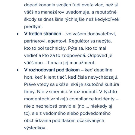
dopad konania svojich ľudí oveľa viac, než si 
väčšina manažérov uvedomuje, a reputačné 
škody sa dnes šíria rýchlejšie než kedykoľvek 
predtým.
V tretích stranách
 – vo vašom dodávateľovi, 
partnerovi, agentovi. Regulátor sa nepýta, 
kto to bol technicky. Pýta sa, kto to mal 
vedieť a kto za to zodpovedá. Odpoveď je 
väčšinou – firma a jej manažment.
V rozhodovaní pod tlakom
 – keď deadline 
horí, keď klient tlačí, keď čísla nevychádzajú. 
Práve vtedy sa ukáže, aká je skutočná kultúra 
firmy. Nie v smernici. V rozhodnutí. V týchto 
momentoch vznikajú compliance incidenty – 
nie z neznalosti pravidiel (no ... niekedy aj 
to), ale z vedomého alebo podvedomého 
obchádzania pod tlakom očakávaných 
výsledkov.