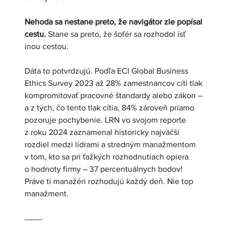
Nehoda sa nestane preto, že navigátor zle popísal 
cestu.
 Stane sa preto, že šofér sa rozhodol ísť 
inou cestou.
Dáta to potvrdzujú. Podľa ECI Global Business 
Ethics Survey 2023 až 28% zamestnancov cíti tlak 
kompromitovať pracovné štandardy alebo zákon – 
a z tých, čo tento tlak cítia, 84% zároveň priamo 
pozoruje pochybenie. LRN vo svojom reporte 
z roku 2024 zaznamenal historicky najväčší 
rozdiel medzi lídrami a stredným manažmentom 
v tom, kto sa pri ťažkých rozhodnutiach opiera 
o hodnoty firmy – 37 percentuálnych bodov! 
Práve tí manažéri rozhodujú každý deň. Nie top 
manažment.