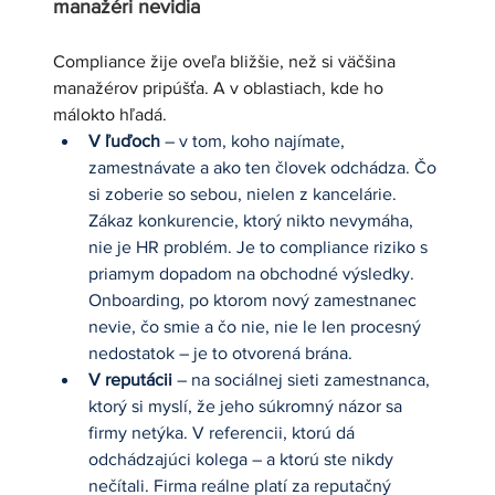
manažéri nevidia
Compliance žije oveľa bližšie, než si väčšina 
manažérov pripúšťa. A v oblastiach, kde ho 
málokto hľadá.
V ľuďoch
 – v tom, koho najímate, 
zamestnávate a ako ten človek odchádza. Čo 
si zoberie so sebou, nielen z kancelárie. 
Zákaz konkurencie, ktorý nikto nevymáha, 
nie je HR problém. Je to compliance riziko s 
priamym dopadom na obchodné výsledky. 
Onboarding, po ktorom nový zamestnanec 
nevie, čo smie a čo nie, nie le len procesný 
nedostatok – je to otvorená brána. 
V reputácii
 – na sociálnej sieti zamestnanca, 
ktorý si myslí, že jeho súkromný názor sa 
firmy netýka. V referencii, ktorú dá 
odchádzajúci kolega – a ktorú ste nikdy 
nečítali. Firma reálne platí za reputačný 