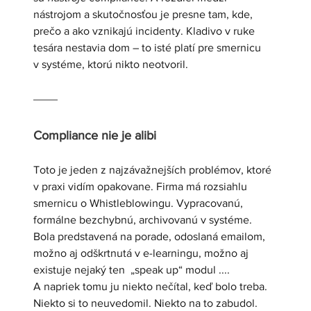
nástrojom a skutočnosťou je presne tam, kde, 
prečo a ako vznikajú incidenty. Kladivo v ruke 
tesára nestavia dom – to isté platí pre smernicu 
v systéme, ktorú nikto neotvoril.
Compliance nie je alibi
Toto je jeden z najzávažnejších problémov, ktoré 
v praxi vidím opakovane. Firma má rozsiahlu 
smernicu o Whistleblowingu. Vypracovanú, 
formálne bezchybnú, archivovanú v systéme. 
Bola predstavená na porade, odoslaná emailom, 
možno aj odškrtnutá v e-learningu, možno aj 
existuje nejaký ten  „speak up“ modul .... 
A napriek tomu ju niekto nečítal, keď bolo treba. 
Niekto si to neuvedomil. Niekto na to zabudol. 