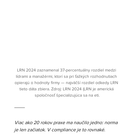
LRN 2024 zaznamenal 37-percentuálny rozdiel medzi 
lídrami a manažérmi, ktorí sa pri ťažkých rozhodnutiach 
opierajú o hodnoty firmy — najväčší rozdiel odkedy LRN 
tieto dáta zbiera. Zdroj: LRN 2024 (LRN je americká 
spoločnosť špecializujúca sa na eti.
Viac ako 20 rokov praxe ma naučilo jedno: norma 
je len začiatok. V compliance je to rovnaké. 