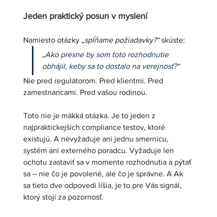
Jeden praktický posun v myslení
Namiesto otázky 
„spĺňame požiadavky?“
 skúste:
„Ako presne by som toto rozhodnutie 
obhájil, keby sa to dostalo na verejnosť?“
Nie pred regulátorom. Pred klientmi. Pred 
zamestnancami. Pred vašou rodinou.
Toto nie je mäkká otázka. Je to jeden z 
najpraktickejších compliance testov, ktoré 
existujú. A nevyžaduje ani jednu smernicu, 
systém ani externého poradcu. Vyžaduje len 
ochotu zastaviť sa v momente rozhodnutia a pýtať 
sa – nie čo je povolené, ale čo je správne. A Ak 
sa tieto dve odpovedi líšia, je to pre Vás signál, 
ktorý stojí za pozornosť.