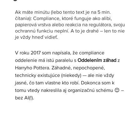
Ak máte minútu (lebo tento text je na 5 min.
čítania): Compliance, ktoré funguje ako alibi,
papierová vrstva alebo reakcia na regulátora, svoju
ochrannú funkciu neplní. A to je drahé – len to nie
je vždy hneď vidieť.
V roku 2017 som napísala, že compliance 
oddelenie má istú paralelu s 
Oddelením záhad
 z 
Harryho Pottera. Záhadné, nepochopené, 
technicky existujúce (niekedy) — ale nie vždy 
jasné, čo tam vlastne kto robí. Dokonca som k 
tomu vtedy nakreslila aj organizačnú schému 😊 – 
bez AI(!).