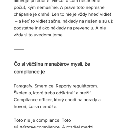
aktivuje pri audite. Niečo, o čom nechceme 
počuť, kým nemusíme. A práve toto nepresné 
chápanie je drahé. Len to nie je vždy hneď vidieť 
 – a keď to vidieť začne, náklady na riešenie sú už 
podstatne iné ako náklady na prevenciu. A nie 
vždy si to uvedomujeme.
Čo si väčšina manažérov myslí, že 
compliance je
Paragrafy. Smernice. Reporty regulátorom. 
Školenia, ktoré treba odškrtnúť a prežiť. 
Compliance officer, ktorý chodí na porady a 
hovorí, čo sa nemôže.
Toto nie je compliance. Toto 
sú 
nástroje
 compliance. A rozdiel medzi 