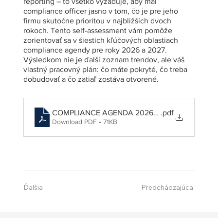
reporting – to všetko vyžaduje, aby mal
compliance officer jasno v tom, čo je pre jeho
firmu skutočne prioritou v najbližších dvoch
rokoch. Tento self-assessment vám pomôže
zorientovať sa v šiestich kľúčových oblastiach
compliance agendy pre roky 2026 a 2027.
Výsledkom nie je ďalší zoznam trendov, ale váš
vlastný pracovný plán: čo máte pokryté, čo treba
dobudovať a čo zatiaľ zostáva otvorené.
COMPLIANCE AGENDA 2026/2027: SELF­ ‑AS
.pdf
Download PDF • 71KB
Ďalšia
Predchádzajúca